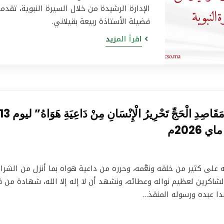
الإدارة الرشيدة من خلال السيرة النبوية، تقدم
فضيلة الأستاذة ربيعة بقيلاني.
اقرأ المزيد
خطبة منبرية في موضوع: “مِنْ مَقَاصِدِ الْحَجِّ تَحْرِيرُ الْإِنْسَانِ مِنْ دَاعِيَةِ هَوَاهُ” ليو
على كثير من خلقه ونعَّمه، وحرره من داعية هواه بما أنزل من الشرا
لشاكرين لعظيم نواله وعطائه، ونشهد أن لا إله إلا الله، شهادة من ق
دا عبده ورسوله المنقذ…