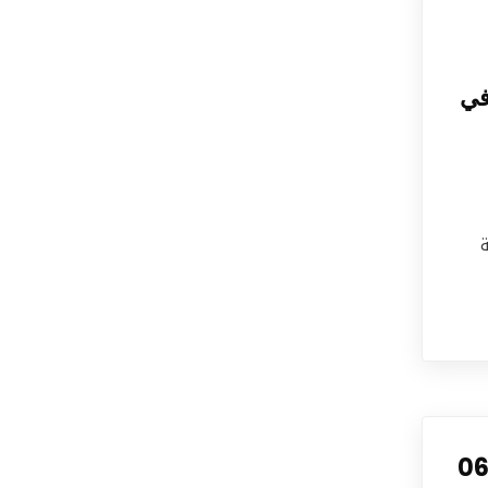
في
ة منبرية في موضوع: ” قيمة المال في الإسلام: وأهم مكاسبه ومصارفه” ليوم 06