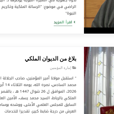
ندوة جهوية في السيرة النبوية يؤطرها ذ. اليز
الراضي في موضوع: "الرسالة الملكية وتكريم
النبوة"
اقرأ المزيد
بلاغ من الديوان الملكي
إمارة المؤمنين
" استقبل مولانا أمير المؤمنين، صاحب الجلالة ا
محمد السادس، نصره الله، يو
2026، الموافق ل 26 شوال 1447 هـ ، بالقصر
الملكي بالرباط، السيد محمد يسف، الأمين العا
السابق للمجلس العلمي الأعلى، ووشحه بوسام
العرش من درجة ضابط كبير، تقديرا للخدمات