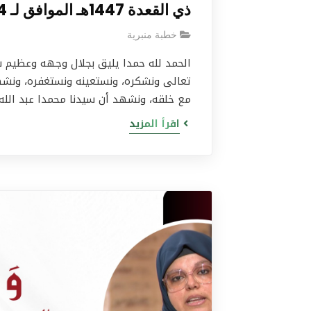
ذي القعدة 1447هـ الموافق لـ 24 أبريل 2026م
خطبة منبرية
الحمد لله حمدا يليق بجلال وجهه وعظيم س
تعالى ونشكره، ونستعينه ونستغفره، ونشهد 
مع خلقه، ونشهد أن سيدنا محمدا عبد الله
اقرأ المزيد