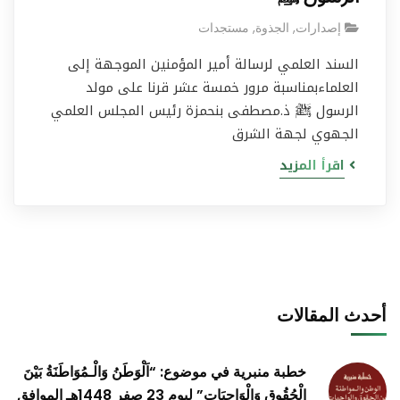
إصدارات
,
الجذوة
,
مستجدات
السند العلمي لرسالة أمير المؤمنين الموجهة إلى
العلماءبمناسبة مرور خمسة عشر قرنا على مولد
الرسول ﷺ ذ.مصطفى بنحمزة رئيس المجلس العلمي
الجهوي لجهة الشرق
اقرأ المزيد
أحدث المقالات
خطبة منبرية في موضوع: “اَلْوَطَنُ وَالْـمُوَاطَنَةُ بَيْنَ
الْحُقُوقِ وَالْوَاجِبَاتِ” ليوم 23 صفر 1448هـ الموافق