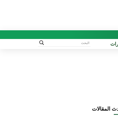
رات
ث المقالات