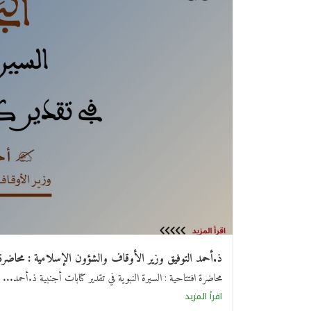
ذ.أحمد التوفيق وزير الأوقاف والشؤون الإسلامية : محاضرة اف
محاضرة افتتاحية : السيرة النبوية في تقدير كتابات أجنبية ذ.أحمد...
اقرأ المزيد