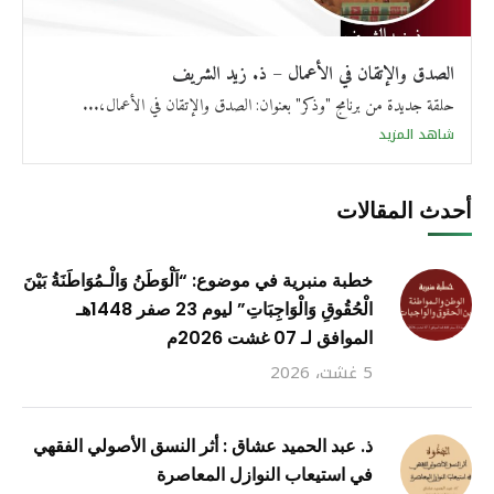
الصدق والإتقان في الأعمال – ذ. زيد الشريف
حلقة جديدة من برنامج "وذكر" بعنوان: الصدق والإتقان في الأعمال،...
شاهد المزيد
أحدث المقالات
خطبة منبرية في موضوع: “اَلْوَطَنُ وَالْـمُوَاطَنَةُ بَيْنَ
الْحُقُوقِ وَالْوَاجِبَاتِ” ليوم 23 صفر 1448هـ
الموافق لـ 07 غشت 2026م
5 غشت، 2026
ذ. عبد الحميد عشاق : أثر النسق الأصولي الفقهي
في استيعاب النوازل المعاصرة