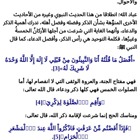
والأحوال.
عباد الله؛ انطلاقا من هذا الحديث النبوي وغيره من الأحاديث
الأخرى المنوِّهة بشأن الذكر وفضله وفضل أهله، ندرك أهمية الذكر
والدعاء، وأنهما الغاية التي شرعت من أجلها الأركانُ الخمسةُ
وغيرُها، فكلمة التوحيد هي رأس الذكر، وأفضل الدعاء، كما قال
النبي ﷺ:
«أَفْضَلُ مَا قُلْتُهُ أَنَا وَالنَّبِيئُونَ مِنْ قَبْلِي لَا إِلَهَ إِلَّا اللَّهُ وَحْدَهُ
لَا شَرِيكَ لَهُ»[3].
فهي مفتاح الجنة، والعروة الوثقى التي لا انفصام لها، أما
الصلوات الخمس فهي كلها ذكر ودعاء، قال الله تعالى:
﴿وَأَقِمِ اِ۬لصَّلَوٰةَ لِذِكْرِيَ﴾[4]
ومناسك الحج إنما شرعت لإقامة ذكر الله، قال تعالى:
﴿فَإِذَآ أَفَضْتُم مِّنْ عَرَفَٰتٍ فَاذْكُرُواْ اللَّهَ عِندَ اَ۬لْمَشْعَرِ
اِ۬لْحَرَام﴾[5].