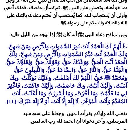
ومن هنا أخذ العلماء أن من أدب الدعاء أن تُثْنِي على الله عز وجل
بما هو أهله، وتصلي على النبي ﷺ، ثم تسأل حاجتك، فذلك أدعى
وأولى أن يُستجاب لك، كما يُستحب أن تَختم دعاءك بالثناء على
الله والصلاة والسلام على رسوله ﷺ.
ومن نماذج دعاء النبي ﷺ أنه كان ﷺ إذا تهجد من الليل قال:
«اَللَّهُمَّ لَكَ الْحَمْدُ أَنْتَ نُورُ السَّمَوَاتِ وَالْأَرْضِ وَمَنْ فِيهِنَّ،
وَلَكَ الْحَمْدُ أَنْتَ قَيِّمُ السَّمَوَاتِ وَالْأَرْضِ وَمَنْ فِيهِنَّ، وَلَكَ
الْحَمْدُ أَنْتَ الْحَقُّ، وَوَعْدُكَ حَقٌّ، وَقَوْلُكَ حَقٌّ، وَلِقَاؤُكَ حَقٌّ،
وَالْجَنَّةُ حَقٌّ، وَالنَّارُ حَقٌّ، وَالسَّاعَةُ حَقٌّ، وَالنَّبِيئُونَ حَقٌّ،
وَمُحَمَّدٌ ﷺ حَقٌّ، اَللَّهُمَّ لَكَ أَسْلَمْتُ، وَعَلَيْكَ تَوَكَّلْتُ، وَبِكَ
آمَنْتُ، وَإِلَيْكَ أَنَبْتُ، وَبِكَ خَاصَمْتُ، وَإِلَيْكَ حَاكَمْتُ، فَاغْفِرْ
لِي مَا قَدَّمْتُ وَمَا أَخَّرْتُ، وَمَا أَسْرَرْتُ وَمَا أَعْلَنْتُ، أَنْتَ
المُقَدِّمُ وَأَنْتَ الْمُؤَخِّرُ، لَا إِلَهَ إِلَّا أَنْتَ، أَوْ لَا إِلَهَ غَيْرُكَ»[11].
نفعني الله وإياكم بقرآنه المبين، وجعلنا على سنة سيد
المرسلين، وآخر دعوانا أن الحمد لله رب العالمين.