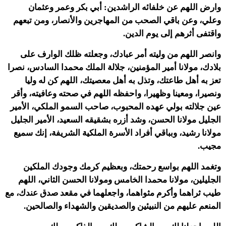
وارض اللهم عن خلفائه الراشدين: أبي بكر وعمر وعثمان
وعلي، وعن باقي الصحب من المهاجرين والأنصار، ومن تبعهم
واقتفى أثرهم إلى يوم الدين.
وانصر اللهم من وليته أمر عبادك، وجعلته ظلك الوارف على
بلادك، مولانا أمير المؤمنين، جلالة الملك محمدا السادس، نصرا
تعز به أهل طاعتك، وتذل به أهل معصيتك، اللهم كن له وليا
ونصيرا، ومعينا وظهيرا، واحفظه اللهم في صحته وعافيته، وأقر
عين جلالته بولي عهده المحبوب، صاحب السمو الملكي، الأمير
الجليل مولانا الحسن، وشد أزره بشقيقه السعيد، الأمير الجليل
مولانا رشيد، وبباقي أفراد الأسرة الملكية الشريفة، إنك سميع
مجيب.
وتغمد اللهم بواسع رحمتك، وبعظيم كرمك وجودك الملكين
الجليلين، مولانا محمدا الخامس ومولانا الحسن الثاني، اللهم
طيب ثراهما وأكرم مثواهما، واجعلهما في مقعد صدق عندك، مع
المنعم عليهم من النبيئين والصديقين والشهداء والصالحين.