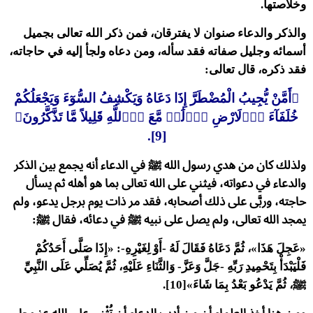
وخلاصتها.
والذكر والدعاء صنوان لا يفترقان، فمن ذكر الله تعالى بجميل
أسمائه وجليل صفاته فقد سأله، ومن دعاه ولجأ إليه في حاجاته،
فقد ذكره، قال تعالى:
﴿أَمَّنْ يُّجِيبُ الْمُضْطَرَّ إِذَا دَعَاهُ وَيَكْشِفُ السُّوٓءَ وَيَجْعَلُكُمْ
خُلَفَآءَ اَ۬لَارْضِ أَ۟لَٰهٞ مَّعَ اَ۬للَّهِ قَلِيلاً مَّا تَذَّكَّرُونَ﴾
[9].
ولذلك كان من هدي رسول الله ﷺ في الدعاء أنه يجمع بين الذكر
والدعاء في دعواته، فيثني على الله تعالى بما هو أهله ثم يسأل
حاجته، وربَّى على ذلك أصحابه، فقد مر ذات يوم برجل يدعو، ولم
يمجد الله تعالى، ولم يصل على نبيه ﷺ في دعائه، فقال ﷺ:
«عَجِلَ هَذَا»، ثُمَّ دَعَاهُ فَقَالَ لَهُ -أَوْ لِغَيْرِهِ-: «إِذَا صَلَّى أَحَدُكُمْ
فَلْيَبْدَأْ بِتَحْمِيدِ رَبِّهِ -جَلَّ وَعَزَّ- وَالثَّنَاءِ عَلَيْهِ، ثُمَّ يُصَلِّي عَلَى النَّبِيِّ
ﷺ، ثُمَّ يَدْعُو بَعْدُ بِمَا شَاءَ»[10].