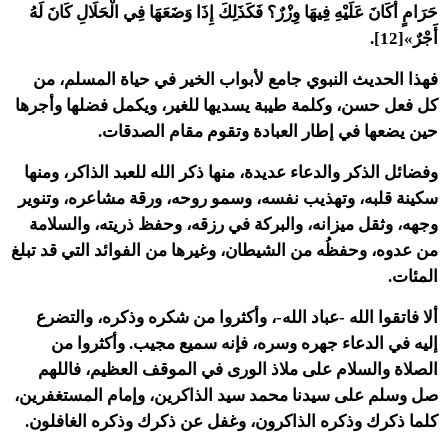
حَرَامٍ أَكَانَ عَلَيْهِ فِيهَا وِزْرٌ؟ فَكَذَلِكَ إِذَا وَضَعَهَا فِي الْحَلَالِ كَانَ لَهُ
أَجْرٌ»[12].
فهذا الحديث النبوي جامع لأبواب الخير في حياة المسلم، من
كل فعل حسن، وكلمة طيبة يسديها للغير، ويكمل فضلها وأجرها
حين يضعها في إطار العبادة وتقوم مقام الصدقات.
وفضائل الذكر والدعاء عديدة، منها ذكر الله للعبد الذاكر، ومنها
سكينة قلبه، وتهذيب نفسه، وسمو روحه، ورقة مشاعره، وتنوير
وجهه، وثقل ميزانه، والبركة في رزقه، وحفظ ذريته، والسلامة
من عدوه، وحفظُه من الشيطان، وغيرها من الفوائد التي قد تبلغ
المئات.
ألا فاتقوا الله -عباد الله-، وأكثروا من شكره وذكره، والتضرع
إليه في الدعاء جهره وسره، فإنه سميع مجيب. وأكثروا من
الصلاة والسلام على ملاذ الورى في الموقف العظيم، فاللهم
صل وسلم على سيدنا محمد سيد الذاكرين، وإمام المستغفرين،
كلما ذكرك وذكره الذاكرون، وغفل عن ذكرك وذكره الغافلون.