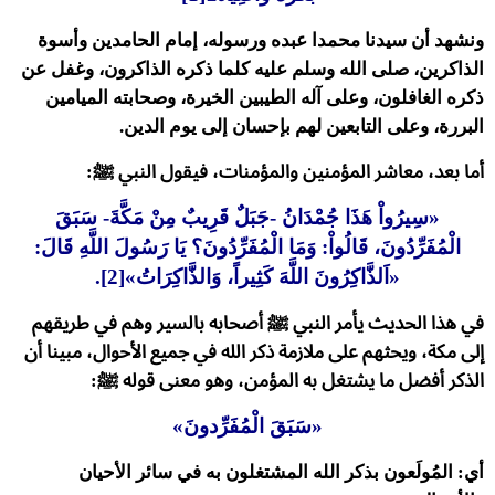
ونشهد أن سيدنا محمدا عبده ورسوله، إمام الحامدين وأسوة
الذاكرين، صلى الله وسلم عليه كلما ذكره الذاكرون، وغفل عن
ذكره الغافلون، وعلى آله الطيبين الخيرة، وصحابته الميامين
البررة، وعلى التابعين لهم بإحسان إلى يوم الدين.
أما بعد، معاشر المؤمنين والمؤمنات، فيقول النبي ﷺ:
«سِيرُواْ هَذَا جُمْدَانُ -جَبَلٌ قَرِيبٌ مِنْ مَكَّةَ- سَبَقَ
الْمُفَرِّدُونَ، قَالُواْ: وَمَا الْمُفَرِّدُونَ؟ يَا رَسُولَ اللَّهِ قَالَ:
«اَلذَّاكِرُونَ اللَّهَ كَثِيراً، وَالذَّاكِرَاتُ»[2].
في هذا الحديث يأمر النبي ﷺ أصحابه بالسير وهم في طريقهم
إلى مكة، ويحثهم على ملازمة ذكر الله في جميع الأحوال، مبينا أن
الذكر أفضل ما يشتغل به المؤمن، وهو معنى قوله ﷺ:
«سَبَقَ الْمُفَرِّدونَ»
أي: المُولَعون بذكر الله المشتغلون به في سائر الأحيان