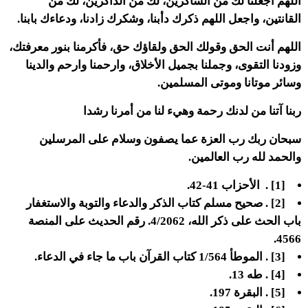
اللهم اجعلنا لك من الشاكرين، لك من الذاكرين، لك من
القانتين، واجعل اللهم ذكرك دأبنا، وشكرك زادنا، ودعاءك بابنا.
اللهم أنت الحق وقولك الحق ولقاؤك حق، فأكرمنا بنور معرفتك،
وزودنا التقوى، وجملنا بجميل الأخلاق، وارحمنا وارحم والدينا
وسائر موتانا وموتى المسلمين.
ربنا آتنا من لدنك رحمة وهيء لنا من أمرنا رشدا
سبحان ربك رب العزة عما يصفون وسلام على المرسلين
والحمد لله رب العالمين.
[1] . الأحزاب 41-42.
[2] . صحيح مسلم كتاب الذكر والدعاء والتوبة والاستغفار
باب الحث على ذكر الله، 4/2062. رقم الحديث على المنصة
4566.
[3] . الموطأ 1/564 كتاب القرآن باب ما جاء في الدعاء.
[4] . طه 13.
[5] . البقرة 197.