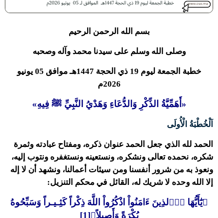
بسم الله الرحمن الرحيم
وصلى الله وسلم على سيدنا محمد وآله وصحبه
خطبة الجمعة ليوم 19 ذي الحجة 1447هـ موافق 05 يونيو
2026م
«أَهَمِّيَّةُ الذِّكْرِ وَالدُّعَاءِ وَهَدْيُ النَّبِيِّ ﷺ فِيهِ»
اَلْخُطْبَةُ الْأُولَى
الحمد لله الذي جعل الحمد عنوان ذكره، ومفتاح عبادته وثمرة
شكره، نحمده تعالى ونشكره، ونستعينه ونستغفره ونتوب إليه،
ونعوذ به من شرور أنفسنا ومن سيئات أعمالنا، ونشهد أن لا إله
إلا الله وحده لا شريك له، القائل في محكم التنزيل:
﴿يَٰٓأَيُّهَا اَ۬لذِينَ ءَامَنُواْ اذْكُرُواْ اللَّهَ ذِكْراً كَثِـيـراً وَسَبِّحُوهُ
بُكْرَةً وَأَصِيلاً﴾[1]