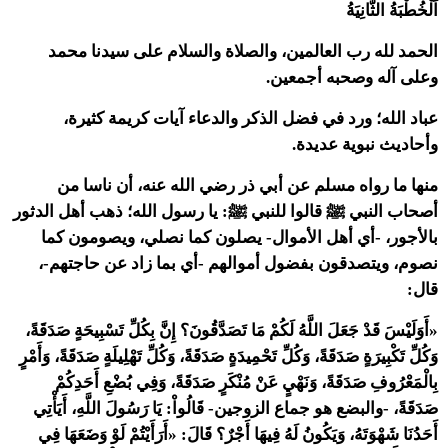
اَلْخُطْبَةُ الثَّانِيَةُ
الحمد لله رب العالمين، والصلاة والسلام على سيدنا محمد
وعلى آله وصحبه أجمعين.
عباد الله؛ ورد في فضل الذكر والدعاء آيات كريمة كثيرة،
وأحاديث نبوية عديدة.
منها ما رواه مسلم عن أبي ذر رضي الله عنه، أن ناسا من
أصحاب النبي ﷺ قالوا للنبي ﷺ: يا رسول الله؛ ذهب أهل الدثور
بالأجور، -أي أهل الأموال- يصلون كما نصلي، ويصومون كما
نصوم، ويتصدقون بفضول أموالهم -أي بما زاد عن حاجتهم-،
قال:
«أَوَلَيْسَ قَدْ جَعَلَ اللَّهُ لَكُمْ مَا تَصَدَّقُونَ؟ إِنَّ بِكُلِّ تَسْبِيحَةٍ صَدَقَةً،
وَكُلِّ تَكْبِيرَةٍ صَدَقَةً، وَكُلِّ تَحْمِيدَةٍ صَدَقَةً، وَكُلِّ تَهْلِيلَةٍ صَدَقَةً، وَأَمْرٍ
بِالْمَعْرُوفِ صَدَقَةً، وَنَهْيٍ عَنْ مُنْكَرٍ صَدَقَةً، وَفِي بُضْعِ أَحَدِكُمْ
صَدَقَةً، -والبضع هو جماع الزوجين- قَالُواْ: يَا رَسُولَ اللَّهِ، أَيَأْتِي
أَحَدُنَا شَهْوَتَهُ، وَيَكُونُ لَهُ فِيهَا أَجْرٌ؟ قَالَ: «أَرَأَيْتُمْ لَوْ وَضَعَهَا فِي