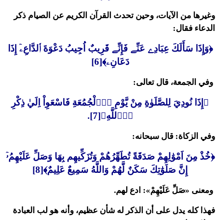
وغيرها من الآيات، وحين تحدث القرآن الكريم عن الصيام ذكر
الدعاء فقال:
﴿وَإِذَا سَأَلَكَ عِبَادِے عَنِّے فَإِنِّے قَرِيبٌ اُجِيبُ دَعْوَةَ اَ۬لدَّاعِۦٓ إِذَا
دَعَانِۦ﴾[6]
وفي الجمعة، قال تعالى:
﴿إِذَا نُودِيَ لِلصَّلَوٰةِ مِنْ يَّوْمِ اِ۬لْجُمُعَةِ فَاسْعَوِاْ اِلَيٰ ذِكْرِ
اِ۬للَّهِ﴾[7].
وفي الزكاة: قال سبحانه:
﴿خُذْ مِنَ اَمْوَٰلِهِمْ صَدَقَةً تُطَهِّرُهُمْ وَتُزَكِّيهِم بِهَا وَصَلِّ عَلَيْهِمُۥٓ
إِنَّ صَلَوَٰتِكَ سَكَنٌ لَّهُمْ وَاللَّهُ سَمِيعٌ عَلِيمٌ﴾[8]
ومعنى «صَلِّ عَلَيْهِمْ»: ادع لهم.
فهذا كله يدل على أن الذكر له شأن عظيم، وأنه هو لب العبادة