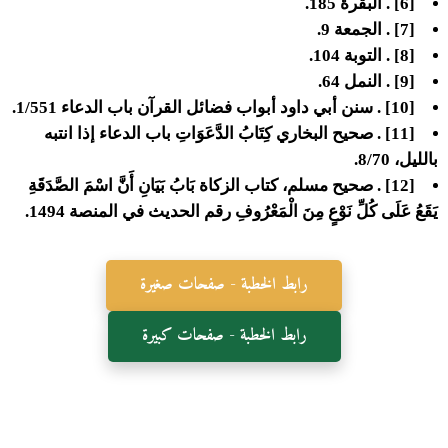
[6] . البقرة 185.
[7] . الجمعة 9.
[8] . التوبة 104.
[9] . النمل 64.
[10] . سنن أبي داود أبواب فضائل القرآن باب الدعاء 1/551.
[11] . صحيح البخاري كِتَابُ الدَّعَوَاتِ باب الدعاء إذا انتبه
بالليل، 8/70.
[12] . صحيح مسلم، كتاب الزكاة بَابُ بَيَانِ أَنَّ اسْمَ الصَّدَقَةِ
يَقَعُ عَلَى كُلِّ نَوْعٍ مِنَ الْمَعْرُوفِ رقم الحديث في المنصة 1494.
رابط الخطبة - صفحات صغيرة
رابط الخطبة - صفحات كبيرة